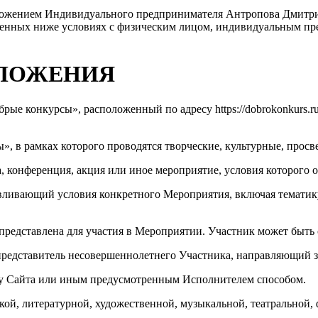
ложением Индивидуального предпринимателя Антропова Дмитр
оженных ниже условиях с физическим лицом, индивидуальным п
ОЛОЖЕНИЯ
брые конкурсы», расположенный по адресу https://dobrokonkurs.
, в рамках которого проводятся творческие, культурные, просв
а, конференция, акция или иное мероприятие, условия которого
ливающий условия конкретного Мероприятия, включая тематику,
о представлена для участия в Мероприятии. Участник может бы
представитель несовершеннолетнего Участника, направляющий з
рму Сайта или иным предусмотренным Исполнителем способом.
ской, литературной, художественной, музыкальной, театральной, 