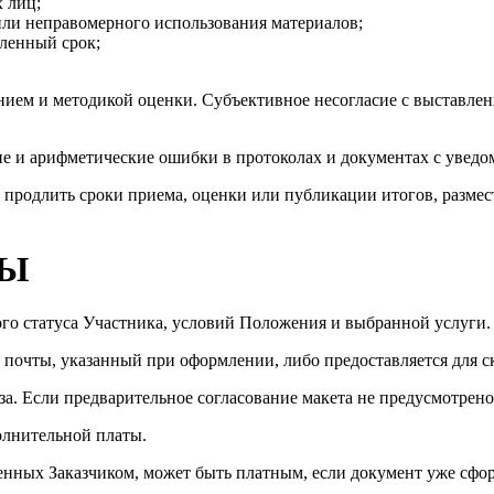
 лиц;
или неправомерного использования материалов;
вленный срок;
нием и методикой оценки. Субъективное несогласие с выставлен
ие и арифметические ошибки в протоколах и документах с увед
 продлить сроки приема, оценки или публикации итогов, разме
ТЫ
ого статуса Участника, условий Положения и выбранной услуги.
 почты, указанный при оформлении, либо предоставляется для с
аза. Если предварительное согласование макета не предусмотрен
олнительной платы.
енных Заказчиком, может быть платным, если документ уже сфо